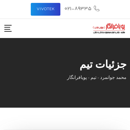
رش
021-89335
VIVOTEK
ه
حتوا
جزئیات تیم
محمد جوانمرد
-
تیم
-
پویافرانگار