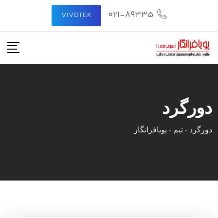
رش
021-89335
VIVOTEK
ه
حتوا
دورگرد
دورگرد
-
تیم
-
پویافرانگار