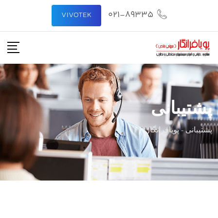
021-89335
VIVOTEK
پشتیبانی
پشتیبانی
-
پویافرانگار