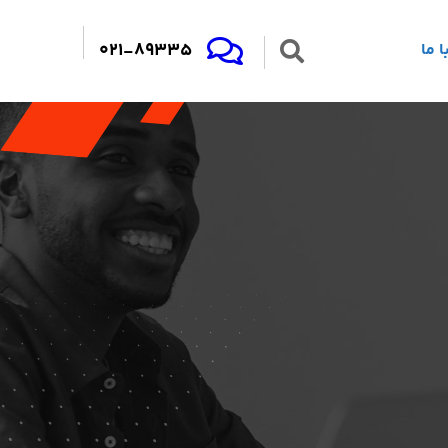
021-89335
 ما