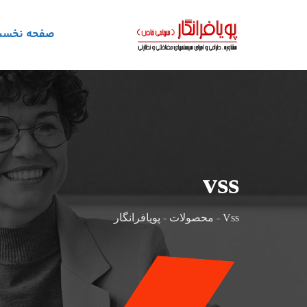
رش
ه
صفحه نخس
حتوا
vss
Vss
-
محصولات
-
پویافرانگار