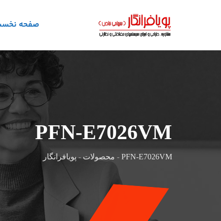
رش
ه
صفحه نخس
حتوا
PFN-E7026VM
PFN-E7026VM
-
محصولات
-
پویافرانگار