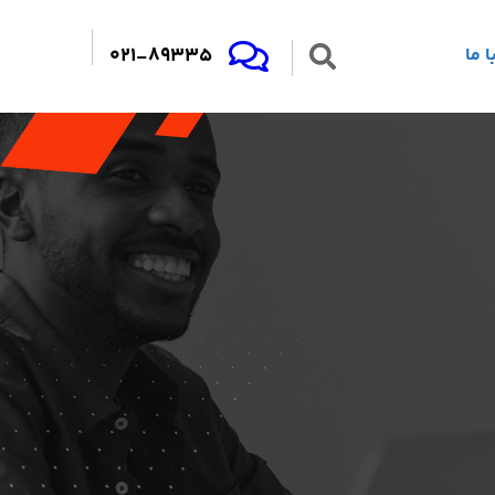
021-89335
 ما