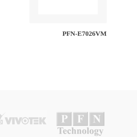
PFN-E7026VM