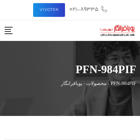
رش
021-89335
VIVOTEK
ه
حتوا
PFN-984PIF
PFN-984PIF
-
محصولات
-
پویافرانگار