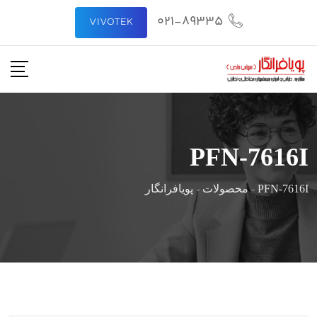
رش
021-89335
VIVOTEK
ه
حتوا
PFN-7616I
PFN-7616I
-
محصولات
-
پویافرانگار