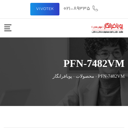
رش
021-89335
VIVOTEK
ه
حتوا
PFN-7482VM
PFN-7482VM
-
محصولات
-
پویافرانگار