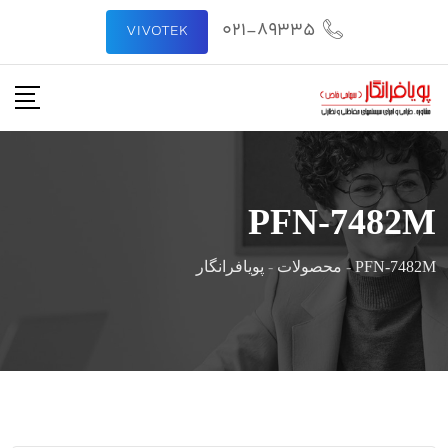
رش
021-89335
VIVOTEK
ه
حتوا
PFN-7482M
PFN-7482M
-
محصولات
-
پویافرانگار