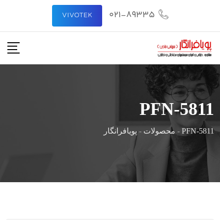
رش
021-89335
VIVOTEK
ه
حتوا
PFN-5811
PFN-5811
-
محصولات
-
پویافرانگار