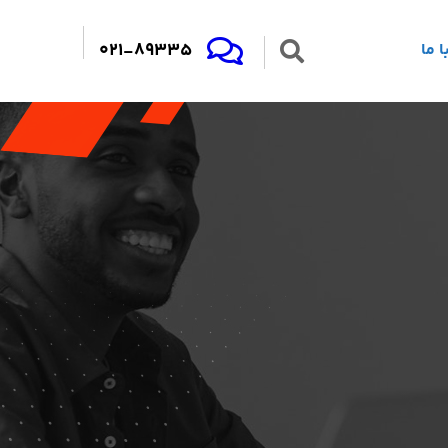
021-89335
 ما