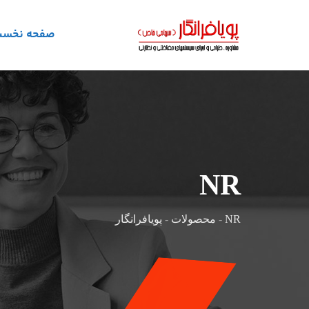
رش
ه
صفحه نخس
حتوا
NR
NR
-
محصولات
-
پویافرانگار