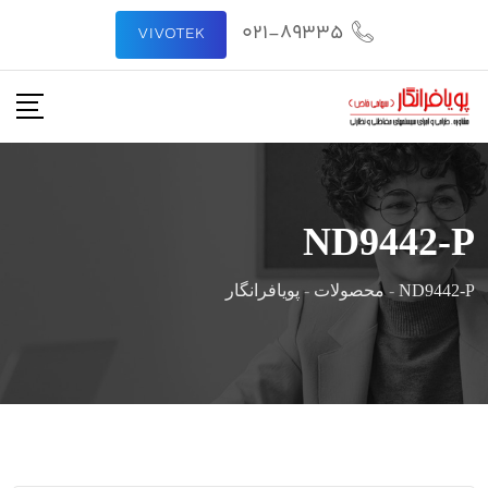
رش
021-89335
VIVOTEK
ه
حتوا
ND9442-P
ND9442-P
-
محصولات
-
پویافرانگار