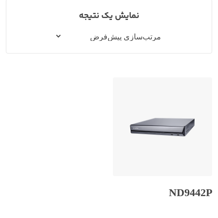
نمایش یک نتیجه
ND9442P