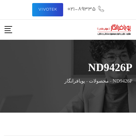
رش
021-89335
VIVOTEK
ه
حتوا
ND9426P
ND9426P
-
محصولات
-
پویافرانگار