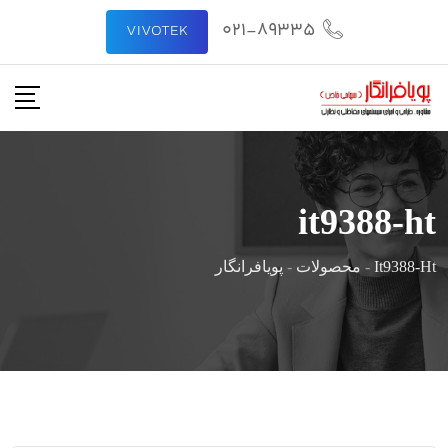
رش
021-89335
VIVOTEK
ه
حتوا
it9388-ht
It9388-Ht
-
محصولات
-
پویافرانگار