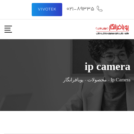
رش
021-89335
VIVOTEK
ه
حتوا
ip camera
Ip Camera
-
محصولات
-
پویافرانگار