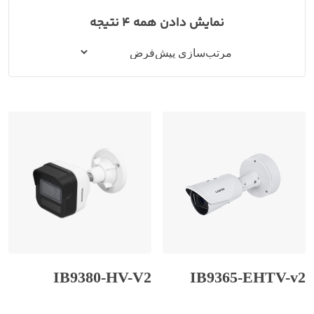
نمایش دادن همه 4 نتیجه
IB9380-HV-V2
IB9365-EHTV-v2