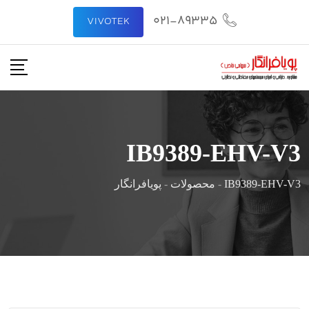
رش
021-89335
VIVOTEK
ه
حتوا
IB9389-EHV-V3
IB9389-EHV-V3
-
محصولات
-
پویافرانگار