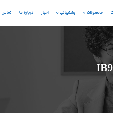
ت
محصولات
پشتیبانی
اخبار
درباره ما
تماس با
IB9