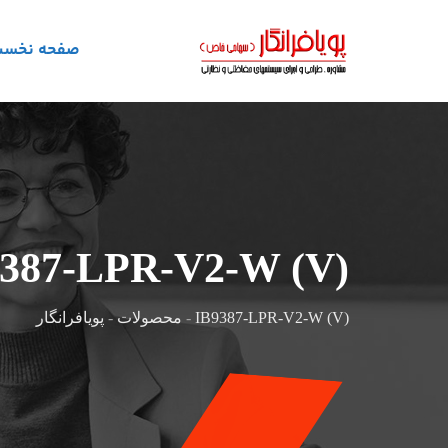
رش
ه
صفحه نخس
حتوا
387-LPR-V2-W (V)
IB9387-LPR-V2-W (V)
-
محصولات
-
پویافرانگار