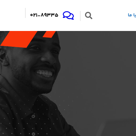
021-89335
 ما