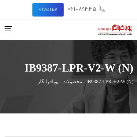
رش
021-89335
VIVOTEK
ه
حتوا
IB9387-LPR-V2-W (N)
IB9387-LPR-V2-W (N)
-
محصولات
-
پویافرانگار