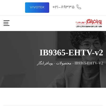
رش
021-89335
VIVOTEK
ه
حتوا
IB9365-EHTV-v2
IB9365-EHTV-V2
-
محصولات
-
پویافرانگار