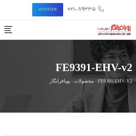
رش
021-89335
VIVOTEK
ه
حتوا
FE9391-EHV-v2
FE9391-EHV-V2
-
محصولات
-
پویافرانگار