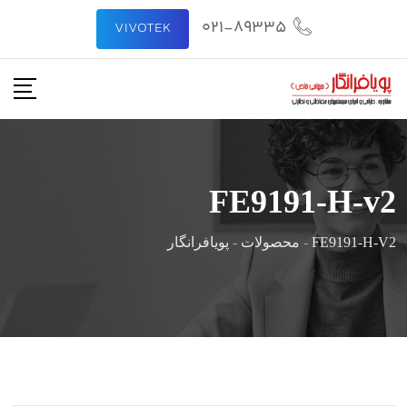
رش
021-89335
VIVOTEK
ه
حتوا
FE9191-H-v2
FE9191-H-V2
-
محصولات
-
پویافرانگار