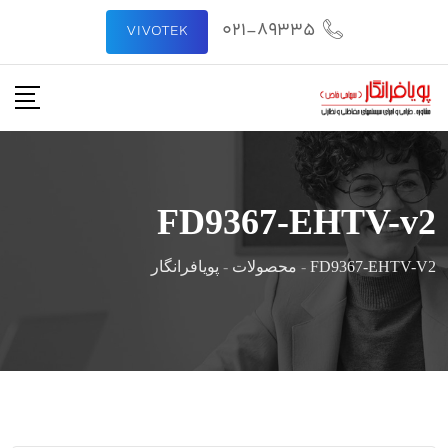
رش
021-89335
VIVOTEK
ه
حتوا
FD9367-EHTV-v2
FD9367-EHTV-V2
-
محصولات
-
پویافرانگار