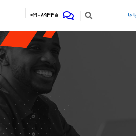
021-89335
 ما