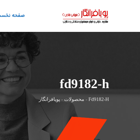
رش
ه
صفحه نخس
حتوا
fd9182-h
Fd9182-H
-
محصولات
-
پویافرانگار