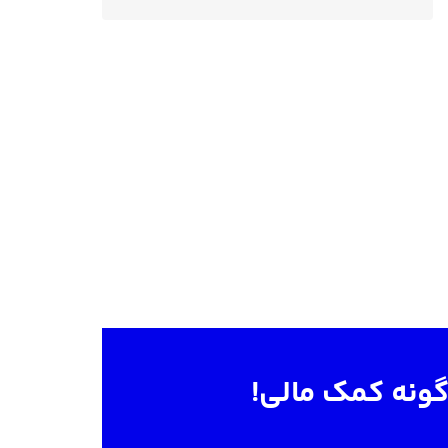
 گونه کمک مالی!