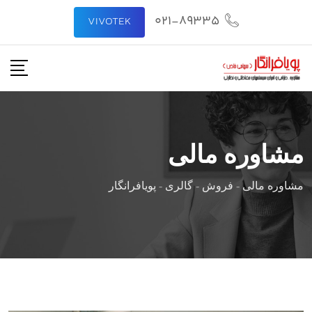
021-89335
VIVOTEK
مشاوره مالی
مشاوره مالی
-
فروش
-
گالری
-
پویافرانگار