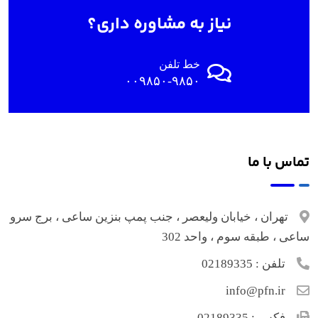
نیاز به مشاوره داری؟
خط تلفن
۰۰۹۸۵۰-۹۸۵۰
تماس با ما
تهران ، خیابان ولیعصر ، جنب پمپ بنزین ساعی ، برج سرو
ساعی ، طبقه سوم ، واحد 302
تلفن :
02189335
info@pfn.ir
فکس :
02189335