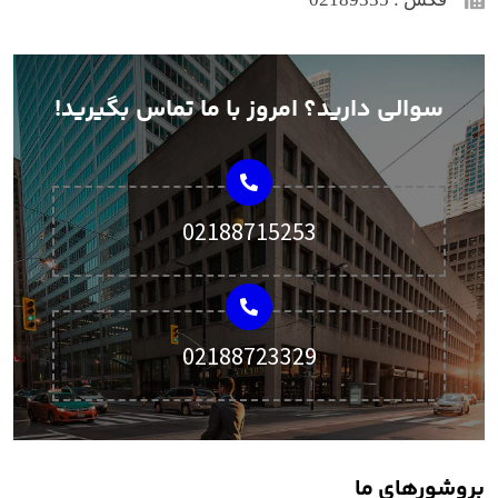
سوالی دارید؟ امروز با ما تماس بگیرید!
02188715253
02188723329
بروشورهای ما